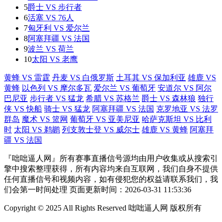
5
爵士 VS 步行者
6
活塞 VS 76人
7
匈牙利 VS 爱尔兰
8
阿塞拜疆 VS 法国
9
波兰 VS 荷兰
10
太阳 VS 老鹰
黄蜂 VS 雷霆
丹麦 VS 白俄罗斯
土耳其 VS 保加利亚
雄鹿 VS
黄蜂
以色列 VS 摩尔多瓦
爱尔兰 VS 葡萄牙
安道尔 VS 阿尔
巴尼亚
步行者 VS 猛龙
希腊 VS 苏格兰
爵士 VS 森林狼
独行
侠 VS 快船
骑士 VS 猛龙
阿塞拜疆 VS 法国
克罗地亚 VS 法罗
群岛
魔术 VS 篮网
葡萄牙 VS 亚美尼亚
哈萨克斯坦 VS 比利
时
太阳 VS 鹈鹕
列支敦士登 VS 威尔士
雄鹿 VS 黄蜂
阿塞拜
疆 VS 法国
『咄咄逼人网』所有赛事直播信号源均由用户收集或从搜索引
擎中搜索整理获得，所有内容均来自互联网，我们自身不提供
任何直播信号和视频内容，如有侵犯您的权益请联系我们，我
们会第一时间处理 页面更新时间：2026-03-31 11:53:36
Copyright © 2025 All Rights Reserved 咄咄逼人网 版权所有