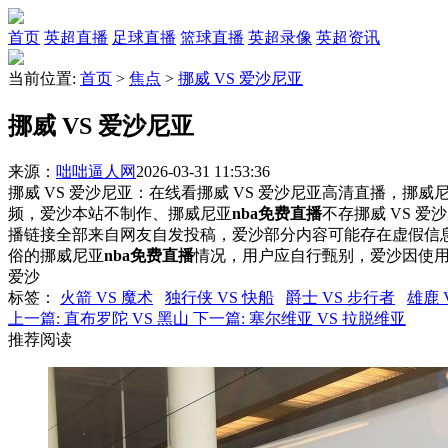
首页
英超直播
足球直播
篮球直播
英超录像
英超资讯
当前位置:
首页
>
焦点
>
挪威 VS 爱沙尼亚
挪威 VS 爱沙尼亚
来源：
咄咄逼人网
2026-03-31 11:53:36
挪威 VS 爱沙尼亚：在线看挪威 VS 爱沙尼亚高清直播，挪威尼
频，爱沙本站不制作、挪威尼亚
nba免费直播
不存挪威 VS 
播链接全部来自网友自发投稿，爱沙部分内容可能存在虚假信
俗的挪威尼亚
nba免费直播
情况，用户应自行甄别，爱沙因使
爱沙
标签
：
火箭 VS 魔术
独行侠 VS 快船
爵士 VS 步行者
雄鹿 
上一篇:
直布罗陀 VS 黑山
下一篇:
塞尔维亚 VS 拉脱维亚
推荐阅读