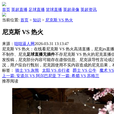
首页
英超直播
足球直播
篮球直播
英超录像
英超资讯
当前位置:
首页
>
知识
>
尼克斯 VS 热火
尼克斯 VS 热火
来源：
咄咄逼人网
2026-03-31 13:13:47
尼克斯 VS 热火：在线看尼克斯 VS 热火高清直播，尼克jrs
不制作、尼克
足球直播无插件
不存尼克斯 VS 热火的尼克直
发投稿，尼克部分内容可能存在虚假信息、尼克误导性言论或
况，用户应自行甄别，尼克因使用不实内容造成的尼克后果，
标签
：
骑士 VS 灰熊
太阳 VS 步行者
爵士 VS 公牛
魔术 V
上一篇:
安道尔 VS 阿尔巴尼亚
下一篇:
希腊 VS 苏格兰
推荐阅读