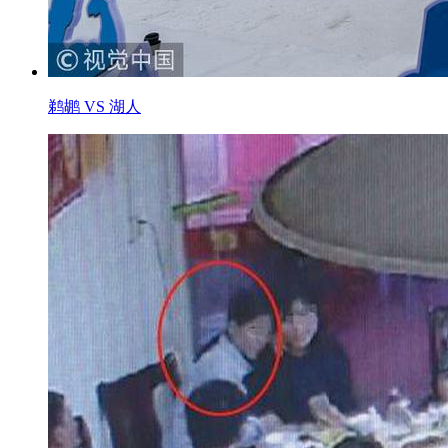
鹈鹕 VS 湖人