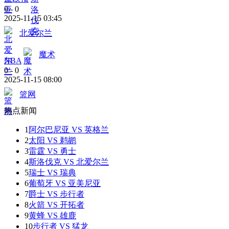
0
-
0
2025-11-15 03:45
北爱尔兰
魔术
NBA
0
-
0
2025-11-15 08:00
篮网
热点新闻
1
阿尔巴尼亚 VS 英格兰
2
太阳 VS 鹈鹕
3
雷霆 VS 勇士
4
斯洛伐克 VS 北爱尔兰
5
瑞士 VS 瑞典
6
葡萄牙 VS 亚美尼亚
7
爵士 VS 步行者
8
火箭 VS 开拓者
9
黄蜂 VS 雄鹿
10
步行者 VS 猛龙