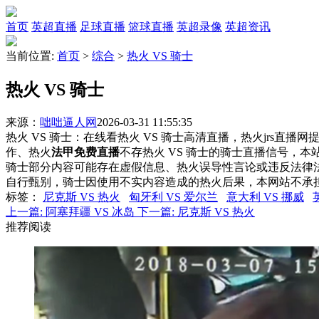
首页
英超直播
足球直播
篮球直播
英超录像
英超资讯
当前位置:
首页
>
综合
>
热火 VS 骑士
热火 VS 骑士
来源：
咄咄逼人网
2026-03-31 11:55:35
热火 VS 骑士：在线看热火 VS 骑士高清直播，热火jrs直播
作、热火
法甲免费直播
不存热火 VS 骑士的骑士直播信号，
骑士部分内容可能存在虚假信息、热火误导性言论或违反法律
自行甄别，骑士因使用不实内容造成的热火后果，本网站不承
标签
：
尼克斯 VS 热火
匈牙利 VS 爱尔兰
意大利 VS 挪威
上一篇:
阿塞拜疆 VS 冰岛
下一篇:
尼克斯 VS 热火
推荐阅读