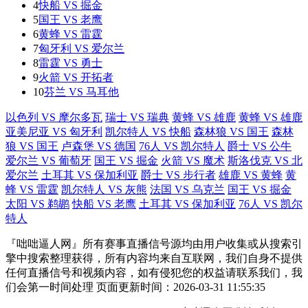
4
快船 VS 掘金
5
国王 VS 老鹰
6
黄蜂 VS 雷霆
7
匈牙利 VS 爱尔兰
8
雷霆 VS 勇士
9
火箭 VS 开拓者
10
芬兰 VS 马耳他
以色列 VS 摩尔多瓦
瑞士 VS 瑞典
黄蜂 VS 雄鹿
黄蜂 VS 雄鹿
亚美尼亚 VS 匈牙利
凯尔特人 VS 快船
森林狼 VS 国王
森林
狼 VS 国王
卢森堡 VS 德国
76人 VS 凯尔特人
爵士 VS 公牛
爱尔兰 VS 葡萄牙
国王 VS 掘金
火箭 VS 魔术
斯洛伐克 VS 北
爱尔兰
土耳其 VS 保加利亚
爵士 VS 步行者
雄鹿 VS 黄蜂
黄
蜂 VS 雷霆
凯尔特人 VS 灰熊
法国 VS 乌克兰
国王 VS 掘金
太阳 VS 鹈鹕
快船 VS 老鹰
土耳其 VS 保加利亚
76人 VS 凯尔
特人
『咄咄逼人网』所有赛事直播信号源均由用户收集或从搜索引
擎中搜索整理获得，所有内容均来自互联网，我们自身不提供
任何直播信号和视频内容，如有侵犯您的权益请联系我们，我
们会第一时间处理 页面更新时间：2026-03-31 11:55:35