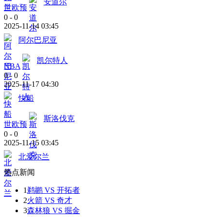
安道尔
世欧预
0
-
0
2025-11-14 03:45
阿尔巴尼亚
凯尔特人
NBA
0
-
0
2025-11-17 04:30
快船
斯洛伐克
世欧预
0
-
0
2025-11-15 03:45
北爱尔兰
热点新闻
1
鹈鹕 VS 开拓者
2
火箭 VS 奇才
3
森林狼 VS 掘金