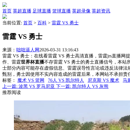
首页
英超直播
足球直播
篮球直播
英超录像
英超资讯
当前位置:
首页
>
百科
>
雷霆 VS 勇士
雷霆 VS 勇士
来源：
咄咄逼人网
2026-03-31 13:16:43
雷霆 VS 勇士：在线看雷霆 VS 勇士高清直播，雷霆jrs直播
作、雷霆
世界杯直播
不存雷霆 VS 勇士的勇士直播信号，本
士部分内容可能存在虚假信息、雷霆误导性言论或违反法律法
甄别，勇士因使用不实内容造成的雷霆后果，本网站不承担责
标签
：
魔术 VS 篮网
76人 VS 凯尔特人
尼克斯 VS 魔术
马刺
上一篇:
波黑 VS 罗马尼亚
下一篇:
凯尔特人 VS 灰熊
推荐阅读