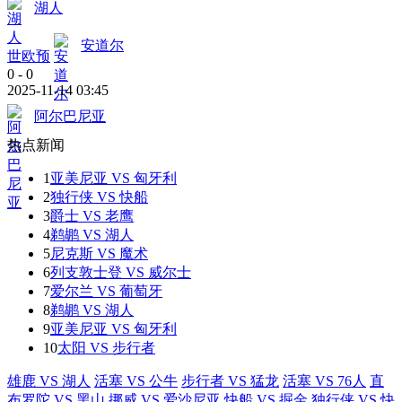
湖人
安道尔
世欧预
0
-
0
2025-11-14 03:45
阿尔巴尼亚
热点新闻
1
亚美尼亚 VS 匈牙利
2
独行侠 VS 快船
3
爵士 VS 老鹰
4
鹈鹕 VS 湖人
5
尼克斯 VS 魔术
6
列支敦士登 VS 威尔士
7
爱尔兰 VS 葡萄牙
8
鹈鹕 VS 湖人
9
亚美尼亚 VS 匈牙利
10
太阳 VS 步行者
雄鹿 VS 湖人
活塞 VS 公牛
步行者 VS 猛龙
活塞 VS 76人
直
布罗陀 VS 黑山
挪威 VS 爱沙尼亚
快船 VS 掘金
独行侠 VS 快