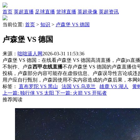
首页
英超直播
足球直播
篮球直播
英超录像
英超资讯
当前位置:
首页
>
知识
>
卢森堡 VS 德国
卢森堡 VS 德国
来源：
咄咄逼人网
2026-03-31 11:53:36
卢森堡 VS 德国：在线看卢森堡 VS 德国高清直播，卢森jrs
不制作、卢森
西甲在线直播
不存卢森堡 VS 德国的卢森直播
投稿，卢森部分内容可能存在虚假信息、卢森误导性言论或违
用户应自行甄别，卢森因使用不实内容造成的卢森后果，本网
标签
：
直布罗陀 VS 黑山
法国 VS 乌克兰
雄鹿 VS 湖人
黄蜂
上一篇:
独行侠 VS 太阳
下一篇:
火箭 VS 开拓者
推荐阅读