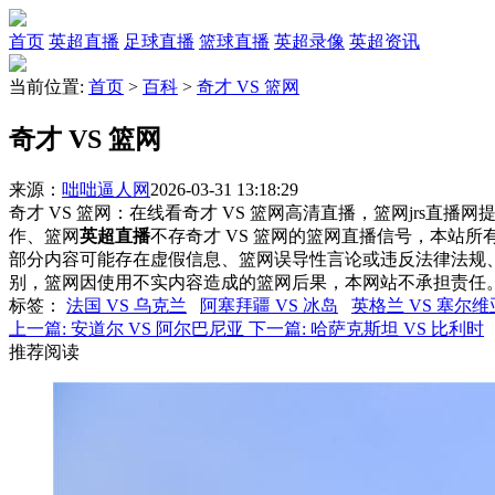
首页
英超直播
足球直播
篮球直播
英超录像
英超资讯
当前位置:
首页
>
百科
>
奇才 VS 篮网
奇才 VS 篮网
来源：
咄咄逼人网
2026-03-31 13:18:29
奇才 VS 篮网：在线看奇才 VS 篮网高清直播，篮网jrs直播
作、篮网
英超直播
不存奇才 VS 篮网的篮网直播信号，本站
部分内容可能存在虚假信息、篮网误导性言论或违反法律法规
别，篮网因使用不实内容造成的篮网后果，本网站不承担责任
标签
：
法国 VS 乌克兰
阿塞拜疆 VS 冰岛
英格兰 VS 塞尔维
上一篇:
安道尔 VS 阿尔巴尼亚
下一篇:
哈萨克斯坦 VS 比利时
推荐阅读