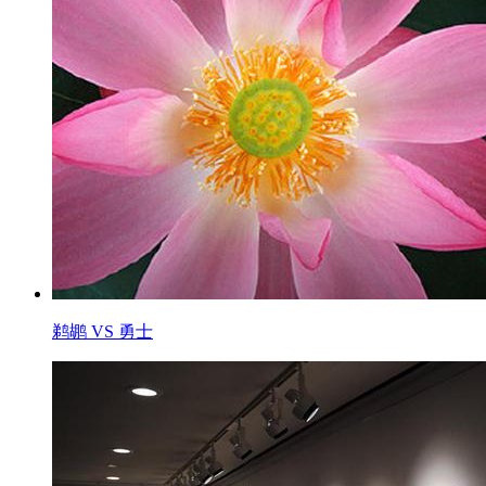
鹈鹕 VS 勇士