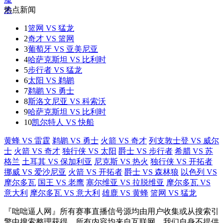
热点新闻
1
篮网 VS 猛龙
2
奇才 VS 篮网
3
葡萄牙 VS 亚美尼亚
4
哈萨克斯坦 VS 比利时
5
步行者 VS 猛龙
6
太阳 VS 鹈鹕
7
鹈鹕 VS 勇士
8
斯洛文尼亚 VS 科索沃
9
哈萨克斯坦 VS 比利时
10
凯尔特人 VS 快船
黄蜂 VS 雷霆
鹈鹕 VS 勇士
火箭 VS 奇才
列支敦士登 VS 威尔
士
火箭 VS 奇才
独行侠 VS 太阳
爵士 VS 步行者
希腊 VS 苏
格兰
土耳其 VS 保加利亚
尼克斯 VS 热火
独行侠 VS 开拓者
挪威 VS 爱沙尼亚
火箭 VS 开拓者
爵士 VS 森林狼
以色列 VS
摩尔多瓦
国王 VS 老鹰
塞尔维亚 VS 拉脱维亚
摩尔多瓦 VS
意大利
摩尔多瓦 VS 意大利
雄鹿 VS 黄蜂
篮网 VS 猛龙
『咄咄逼人网』所有赛事直播信号源均由用户收集或从搜索引
擎中搜索整理获得，所有内容均来自互联网，我们自身不提供